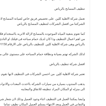
تنظيف المسابح بالرياض
تعمل شركة الاهلية كلين على تخصيص فريق خاص لصيانة المسابح لان
الشركتنا من افضل الشركات لتنظيف المسابح بالرياض
كما تقوم بتنقية المياه الموجوده بالمسابح لازالة الاتربه بااستخدام فلا
من اهم اعمال التنظيف وذا كان لديك حمام سباحه فى فيلتك او الناد
بالرياض وهى شركة الاهلية كلين للتنظيف بالرياض على الارقام 0562591150- 0558823980.
لذلك الشركه تهتم بصيانة ونظافة حمام السباحه على مستوى عالى من 
افضل شركة تنظيف بالرياض
تعتبر شركة الاهلية كلين من احسن الشركات فى التنظيف لانها تقوم بف
يذهب المندوب بسياره من سيارات الشركه بااحدث المعدات والادوات 
الى منزله او المكان المراد تنظيفه للاتفاق والمعاينه
وايضا يمكننا العمل فى التنظيف اثناء وجود العميل وذلك لان شعار شركة
والتفانى فى العمل وبعد الانتهاء يستلم العميل المكان نظيف تماما