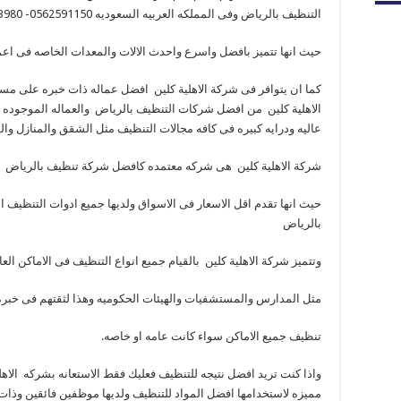
التنظيف بالرياض وفى المملكه العربيه السعوديه 0562591150- 0558823980.
حيث انها تتميز بافضل واسرع واحدث الالات والمعدات الخاصه فى اع
كما ان يتوافر فى شركة الاهلية كلين افضل عماله ذات خبره على مس
الاهلية كلين من افضل شركات التنظيف بالرياض والعماله الموجوده ل
عاليه ودرايه كبيره فى كافه مجالات التنظيف مثل الشقق والمنازل وال
شركة الاهلية كلين هى شركه معتمده كافضل شركة تنظيف بالرياض
حيث انها تقدم اقل الاسعار فى الاسواق ولديها جميع ادوات التنظيف الخ
بالرياض
وتتميز شركة الاهلية كلين بالقيام جميع انواع التنظيف فى الاماكن الع
مثل المدارس والمستشفيات والهيئات الحكوميه وهذا لثقتهم فى خبرة
تنظيف جميع الاماكن سواء كانت عامه او خاصه.
واذا كنت تريد افضل نتيجه للتنظيف فعليك فقط الاستعانه بشركه الاهل
مميزه لاستخدامها افضل المواد للتنظيف ولديها موظفين فائقين وذات