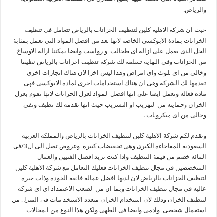
والرياض.
حيث ان شركة الاهلية كلين لتنظيف الخزانات بالرياض تتعامل فى تنظيف
الخزانات بمادة الابوكسى الخاصه لانها تعد من افضل المواد التى تعمل بمثابة
الخل الذى يعمل على ازالة اى طحالب او رواسب وايضا يمكننا ازالة الاوساخ
من الخزانات وفى النهايه تسلمه لك شركة تنظيف اخزانات بالرياض نظيفا
وخالى من اى تلوث واى امراض وهذا ليس اخرا لان هناك انجازات اخرى
تقدمها لك الشركه وهى ان هناك استخدامات اخرى لمادة الابوكسى فهى
ماده فعاله وتعمل ايضا على انها افضل المواد لعزل الخزانات لانها تقوم بعزل
الخزان وحمايته من التهريب او التسريب حيث انها تقدمه لك نظيف ونقى
وخالى من اى ميكروبات .
وتقدم لكم شركة الاهلية كلين لتنظيف الخزانات بالرياض والمملكه العربيه
السعوديه المفاجاءه الكبرى وهى تخفيضات كبيره وعروض تصل الى ال3/فى
المائه خصم من قيمة التنظيف واذا كنت تريد افضل الفنيين والعمال
المتخصصين فى مجال تنظيف الخزانات فعليك التعامل مع شركة الاهلية كلين
لتنظيف الخزانات بالرياض لان لديها افضل عماله فائقة الجوده وذات خبره
عاليه فى مجال تنظيف الخزانات وبما ان من الصعب الاعتمداد اى اى شركه
لتنظيف الخزان وذلك لان استخدام الخزان متعدد الاستخدامات فى المنزل من
استعمال شخصى وادمى وايضا فى الطهى ولكن هذا النوع من المجالات