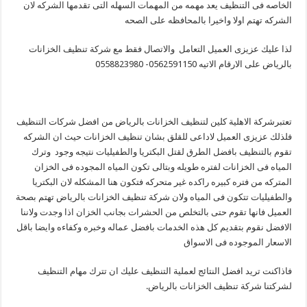
الخاصه فى التنظيف يعد مهمه من المهمات السهله التى تقدمها الشركه لان
الشركه تهتم اولا واخيرا بالمحافظه على الصحه
لذا عليك عزيزى العميل التعامل والاتصال فقط مع شركة تنظيف الخزانات
بالرياض على الارقام الاتيه 0562591150- 0558823980
تعتبرشركة الاهلية كلين لتنظيف الخزانات بالرياض من افضل شركات التنظيف
فلذلك عزيزى العميل لاداعى للقلق بشان تنظيف الخزانات حيث ان الشركه
تقوم بالتنظيف بافضل الطرق لقتل البكتريا والطفيليات نتيجه وجود وترك
المياه فى الخزانات لفتره طويله وبتالى تكون المياه المجوده فى الخزان
المتركه من فتره كبيره راكده غير متحركه فتكون هنا المشكله لان البكتريا
والطفيليات تتكون فى المياه ولان شركة تنظيف الخزانات بالرياض تهتم بصحة
العميل فانها تقوم حتى بالتخلص من الحشرات بجانب الخزان اذا وجدت ولاننا
الافضل نقوم بتقديم كل هذه الخدمات بافضل عماله وخبره وكفاءه وايضا باقل
الاسعار الموجوده فى الاسواق
فاذاكنت تريد افضل النتائج لعملية التنظيف عليك ان تترك مهام التنظيف
لشركتنا شركة تنظيف الخزانات بالرياض.