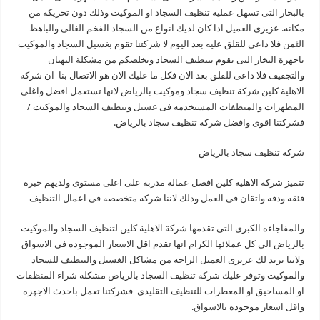
بالبخار التى تسهل عمليه تنظيف السجاد او الموكيت وذلك دون تحريكه من
مكانه. عزيزى العميل اذا كان لديك انواع من السجاد الفخم الغالى والباهظ
الثمن فلا داعى للقلق عليه بعد اليوم لا شركتنا تقوم بغسيل السجاد والموكيت
باجهزة البخار التى تقوم بتنظيف السجاد وتخلصكم من مشكلة البهتان
والتجفيف فلا داعى للقلق بعد الان فكل ما عليك الان هو الاتصال بنا ان شركة
الاهلية كلين شركة تنظيف سجاد وموكيت بالرياض لانها تستعمل افضل واغلى
المطهرات والمنظفات المستخدمه فى غسيل وتنظيف السجاد والموكيت /
فشركتنا اقوى وافضل شركة تنظيف سجاد بالرياض.
شركة تنظيف سجاد بالرياض
تتميز شركة الاهلية كلين افضل عماله مدربه على اعلى مستوى ولديهم خبره
فئقه ودقه واتقان فى العمل وذلك لاننا شركه متخصصه فى اعمال التنظيف
والمفاجاءه الكبرى التى تقدمها شركة الاهلية كلين لتنظيف السجاد والموكيت
بالرياض الى كل عملائها الكرام انها تقدم اقل الاسعار الموجوده فى الاسواق
ولاننا نريد لك عزيزى العميل الراحه من مشاكل الغسيل والتنظيف للسجاد
والموكيت وتوفر عليك شركة تنظيف السجاد بالرياض مشكلة شراء المنظفات
او المساحيق او المعطرات للتنظيف التقليدى فشركتنا تعمل باحدث الاجهزه
واقل اسعار موجوده بالاسواق.