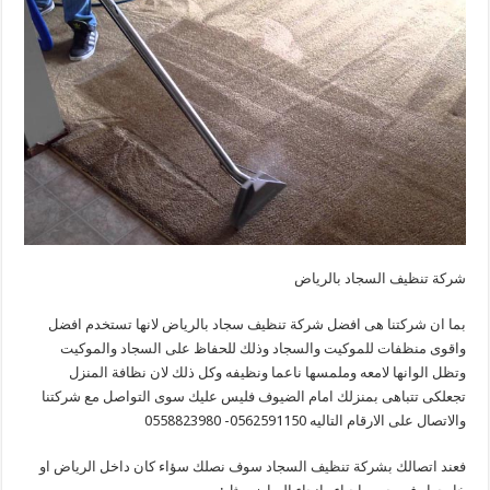
شركة تنظيف السجاد بالرياض
بما ان شركتنا هى افضل شركة تنظيف سجاد بالرياض لانها تستخدم افضل
واقوى منظفات للموكيت والسجاد وذلك للحفاظ على السجاد والموكيت
وتظل الوانها لامعه وملمسها ناعما ونظيفه وكل ذلك لان نظافة المنزل
تجعلكى تتباهى بمنزلك امام الضيوف فليس عليك سوى التواصل مع شركتنا
والاتصال على الارقام التاليه 0562591150- 0558823980
فعند اتصالك بشركة تنظيف السجاد سوف نصلك سؤاء كان داخل الرياض او