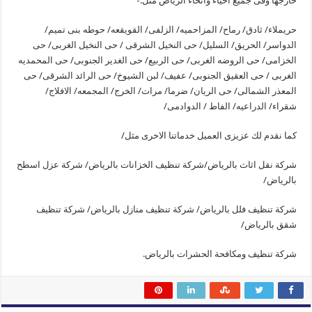
خارجها وفى جميع احياء وانحاء الرياض مثل:-
حريملاء/ ثادق/ رماح/ المزاحميه/ الزلفى/ القويقعه/ حوطه بنى تميم/
الدواسر/ الحريق/ السليل/ حى النخيل الشرقى / حى النخيل الغربى/ حى
الخزامى/ حى الروضه الغربى/ حى الربيع/ حى الغدير الجنوبى/ حى المحمديه
الغربى / حى العقيق الجنوبى/ عفيف/ لبن الشيوخ/ حى الرائد الشرقى/ حى
المعذر الشمالى/ حى الريان/ ضرما/ مرات/ الخرج/ المجمعه/ الافلاج/
شقراء/ الدراعيه/ الفاط / الدوادمى/
كما نقدم لك عزيزى العميل خدماتنا الاخرى مثل/
شركة نقل اثاث بالرياض/شركة تنظيف الخزانات بالرياض/ شركة عزل اسطح
بالرياض/
شركة تنظيف فلل بالرياض/ شركة تنظيف منازل بالرياض/ شركة تنظيف
شقق بالرياض/
شركة تنظيف ومكافحة الحشرات بالرياض.