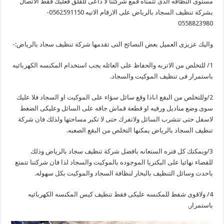
مستوى النظافه الذى تتمناه فمع شركتنا لا داعى للقلق فعليك فقط الاتصال
بشركة تنظيف السجاد بالرياض على الارقام الاتيه 0562591150-
0558823980
واليك عزيزى العميل بعض النصائح التى تقدمها شركة تنظيف سجاد بالرياض:-
1/ للتخلص من الاتربه والحفاظ على العائله يجب استخدام المكنسه الكهربائيه
باستمرار فى تنظيف الموكيت والسجاد.
2/وللتخلص من البقع اىاذا وقع سائل سؤاء على الموكيت او السجاد فلا عليك
سوى وضع مناديل ورقيه او قطعة قماش جافه على السائل وعليكى الضغط
لاسفل حتى تتشرب السائل ولاتفرك حتى لا تكبر مساحتها ولذلك فان شركة
تنظيف السجاد بالرياض يمكنها التخلص من البقع الصعبه.
3/ويمكنك كل فتره الستعانه بافضل شركة تنظيف سجاد بالرياض وذلك
للقضاء نهائيا على البكتريا الموجوده بالموكيت والسجاد لذا فان شركتنا تتمتع
باحدث وسائل التنظيف بالبخار لنظافة السجاد والموكيت بكل سهوله.
4/ ولاقوى شفط للمكنسه عليكى فقط تنظيف كيس المكنسه الكهربائيه
باستمرار.